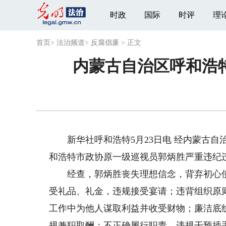
时政
国际
时评
理
首页
>
法治频道
>
反腐倡廉
>
正文
内蒙古自治区呼和浩
新华社呼和浩特5月23日电 经内蒙古自
和浩特市政协原一级巡视员郭炳胜严重违纪
经查，郭炳胜丧失理想信念，背弃初心使
受礼品、礼金，违规接受宴请；违背组织原
工作中为他人谋取利益并收受财物；廉洁底
规兼职取酬；不正确履行职责，违规干预插