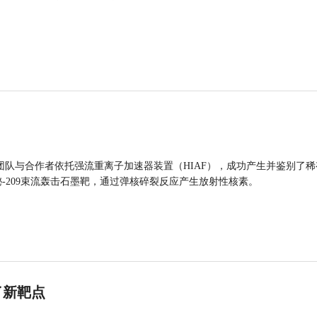
团队与合作者依托强流重离子加速器装置（HIAF），成功产生并鉴别了稀
的铋-209束流轰击石墨靶，通过弹核碎裂反应产生放射性核素。
了新靶点