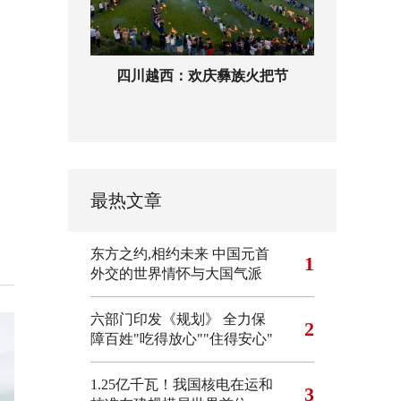
四川越西：欢庆彝族火把节
最热文章
东方之约,相约未来 中国元首
1
外交的世界情怀与大国气派
六部门印发《规划》 全力保
2
障百姓"吃得放心""住得安心"
1.25亿千瓦！我国核电在运和
3