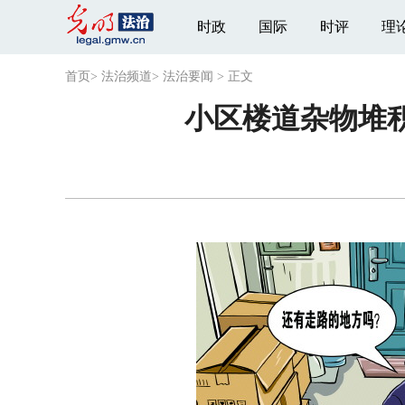
时政
国际
时评
理
首页
>
法治频道
>
法治要闻
>
正文
小区楼道杂物堆