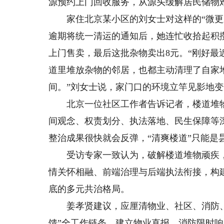
源预约上门回收服务，从源头缓解居民储物
家住北京某小区的刘女士对这样的“微更新
逾期将统一清运的通知后，她连忙收拾起积
上门售卖，最后这批杂物卖出8元。“刚好
道里堆放杂物的邻居，也都主动清理了自家
间。”刘女士说，家门口的环境立竿见影地
北京一位社区工作者告诉记者，楼道堆物看
间观念、权责划分、执法落地、民生保障等
整治成果很快就会反弹，“清爽楼道”只能是
受访专家一致认为，破解楼道堆物顽疾，
情关怀相融、前端治理与后端执法衔接，构
底的多元共治格局。
姜孝贤建议，应厘清物业、社区、消防、
馈”全工作链条。建立物业直报、消防限时