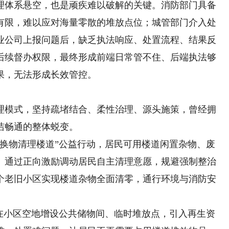
体系悬空，也是顽疾难以破解的关键。消防部门具备
有限，难以应对海量零散的堆放点位；城管部门介入处
业公司上报问题后，缺乏执法响应、处置流程、结果反
后续督办权限，最终形成前端日常管不住、后端执法够
果，无法形成长效管控。
模式，坚持疏堵结合、柔性治理、源头施策，曾经拥
洁畅通的整体蜕变。
物清理楼道”公益行动，居民可用楼道闲置杂物、废
。通过正向激励调动居民自主清理意愿，规避强制整治
个老旧小区实现楼道杂物全面清零，通行环境与消防安
小区空地增设公共储物间、临时堆放点，引入再生资