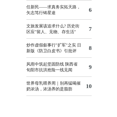
任新民——求真务实拓天路，
6
矢志笃行铸星途
文旅发展该追求什么?
历史街
7
区应"留人、见物、存生活"
炒作虚假叙事行"扩军"之实
日
8
新版《防卫白皮书》引批评
风雨中筑起坚固防线 陕西省
9
旬阳市抗洪抢险一线见闻
世界母乳喂养周｜别再猛喝催
10
奶浓汤，浓汤养的是脂肪