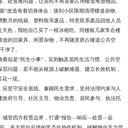
难、处置难问题，让居民不再需要占用楼道堆放物品。
”改造有着切身体会：接到小区限期清理楼道杂物、
攒数月的纸箱、塑料瓶等废品，特意联系废品回收人员
最近天热，我给自己买了一根冰棍吃。同楼栋几家常在楼
堆放的旧家具、闲置杂物，不再随意挤占楼道公共空
变干净了。
似是“民生小事”，实则触及居民生活习惯、公共空
深层问题，若不能从根源上破解难题、建立长效机制，
昙花一现。
应坚守安全底线、兼顾民生需求，坚持法理约束与人
建政府引导、社区主导、物业负责、居民参与、执法托
城管四方权责边界，打通“报告—响应—处置—反
响应、多方双向反馈的常态化协作机制，破解物业无力管