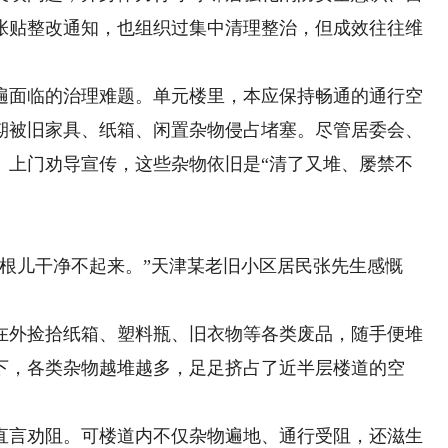
张贴整改通知，也组织过集中清理整治，但成效往往维
面临的治理难题。单元楼里，本应保持畅通的通行空
期被旧家具、纸箱、闲置杂物侵占堵塞。尽管居委会、
、上门劝导宣传，这些杂物依旧是“清了又堆、屡禁不
儿干净不起来。”天津某老旧小区居民张先生感慨
外捡拾纸箱、塑料瓶、旧衣物等各类废品，随手便堆
下，各类杂物越堆越多，足足挤占了近半层楼道的空
言劝阻。可楼道内不仅杂物遍地、通行受阻，还滋生