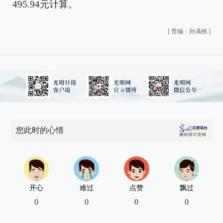
495.94元计算。
[
责编：孙满桃
]
您此时的心情
开心
难过
点赞
飘过
0
0
0
0