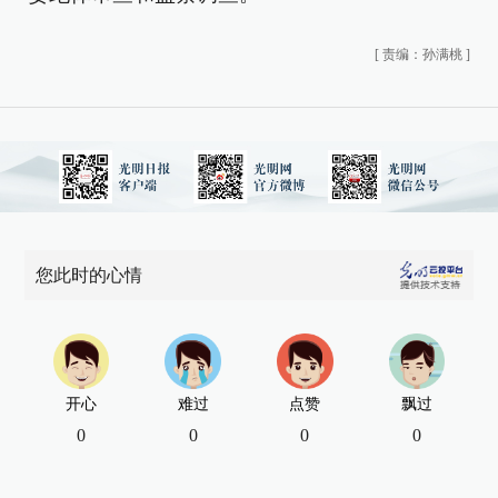
[
责编：孙满桃
]
您此时的心情
开心
难过
点赞
飘过
0
0
0
0