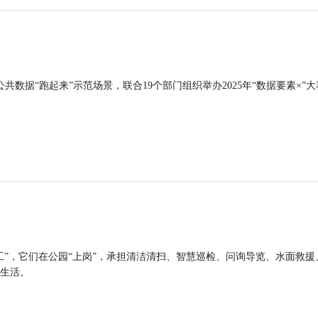
公共数据“跑起来”示范场景，联合19个部门组织举办2025年“数据要素×”大
工”，它们在公园“上岗”，承担清洁清扫、智慧巡检、问询导览、水面救援
生活。