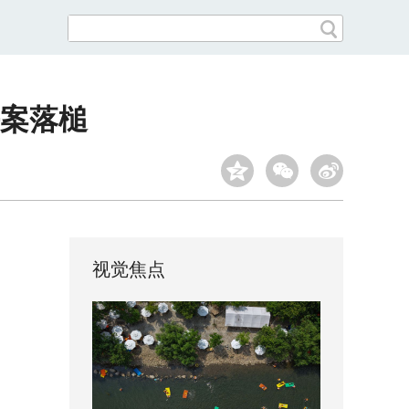
案落槌
视觉焦点