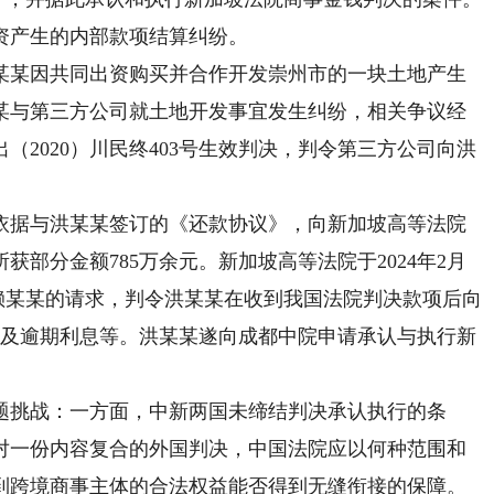
产生的内部款项结算纠纷。
某因共同出资购买并合作开发崇州市的一块土地产生
某与第三方公司就土地开发事宜发生纠纷，相关争议经
2020）川民终403号生效判决，判令第三方公司向洪
据与洪某某签订的《还款协议》，向新加坡高等法院
部分金额785万余元。新加坡高等法院于2024年2月
决，支持赖某某的请求，判令洪某某在收到我国法院判决款项后向
费及逾期利息等。洪某某遂向成都中院申请承认与执行新
挑战：一方面，中新两国未缔结判决承认执行的条
对一份内容复合的外国判决，中国法院应以何种范围和
到跨境商事主体的合法权益能否得到无缝衔接的保障。