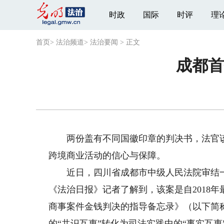
时政
国际
时评
理
首页
>
法治频道
>
法治要闻
>
正文
成都首
两份盖有不同国徽印章的判决书，法官该
跨境商业活动的信心与保障。
近日，四川省成都市中级人民法院审结一
《法治日报》记者了解到，该案是自2018
商事案件金钱判决的指导备忘录》（以下简
的“共识互惠”转化为司法实践中的“事实互