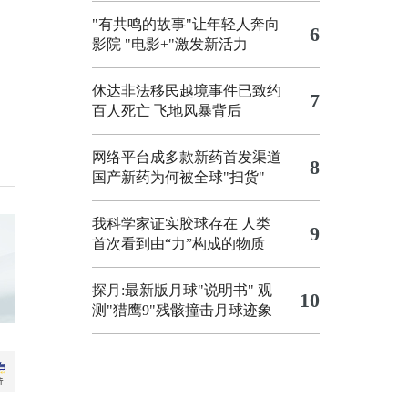
"有共鸣的故事"让年轻人奔向
6
影院
"电影+"激发新活力
休达非法移民越境事件已致约
7
百人死亡
飞地风暴背后
网络平台成多款新药首发渠道
8
国产新药为何被全球"扫货"
我科学家证实胶球存在 人类
9
首次看到由“力”构成的物质
探月:最新版月球"说明书"
观
10
测"猎鹰9"残骸撞击月球迹象