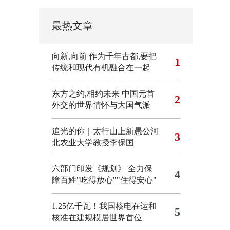
最热文章
向新,向前
作为千年古都,要把
1
传统和现代有机融合在一起
东方之约,相约未来 中国元首
2
外交的世界情怀与大国气派
追光的你｜太行山上新愚公河
3
北农业大学教授李保国
六部门印发《规划》 全力保
4
障百姓"吃得放心""住得安心"
1.25亿千瓦！我国核电在运和
5
核准在建规模居世界首位