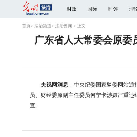
时政
国际
时评
理
首页
>
法治频道
>
法治要闻
>
正文
广东省人大常委会原委
央视网消息
：中央纪委国家监委网站通
员、财经委原副主任委员何宁卡涉嫌严重违
查。