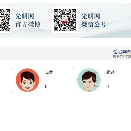
点赞
飘过
0
0