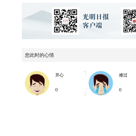
您此时的心情
开心
难过
0
0