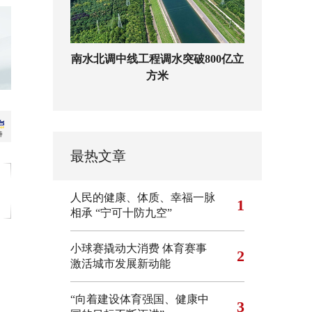
南水北调中线工程调水突破800亿立
方米
最热文章
人民的健康、体质、幸福一脉
1
相承
“宁可十防九空”
小球赛撬动大消费 体育赛事
2
激活城市发展新动能
“向着建设体育强国、健康中
3