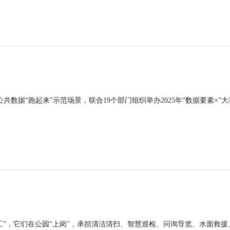
公共数据“跑起来”示范场景，联合19个部门组织举办2025年“数据要素×”大
工”，它们在公园“上岗”，承担清洁清扫、智慧巡检、问询导览、水面救援