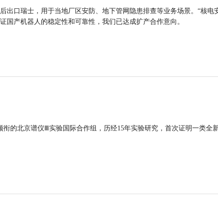
后出口瑞士，用于当地厂区安防、地下管网隐患排查等业务场景。“核电
证国产机器人的稳定性和可靠性，我们已达成扩产合作意向。
领衔的北京谱仪Ⅲ实验国际合作组，历经15年实验研究，首次证明一类全