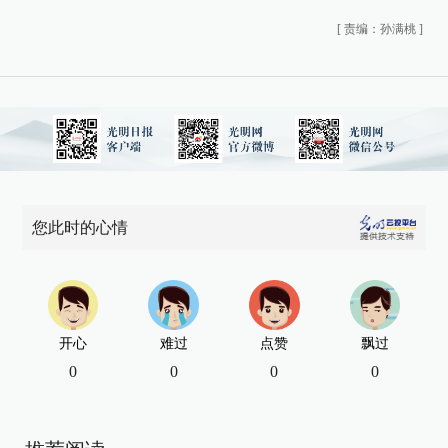
[
责编：孙满桃
]
您此时的心情
开心
难过
点赞
飘过
0
0
0
0