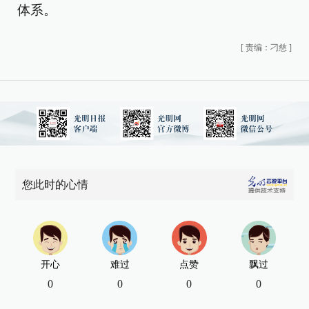
体系。
[
责编：刁慈
]
您此时的心情
开心
难过
点赞
飘过
0
0
0
0