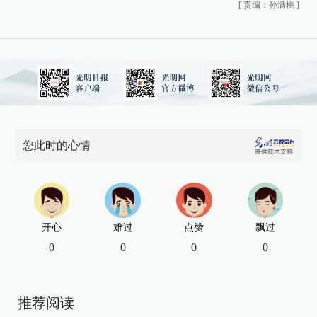
[
责编：孙满桃
]
您此时的心情
开心
难过
点赞
飘过
0
0
0
0
推荐阅读