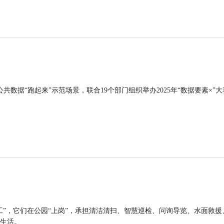
公共数据“跑起来”示范场景，联合19个部门组织举办2025年“数据要素×”大
工”，它们在公园“上岗”，承担清洁清扫、智慧巡检、问询导览、水面救援
生活。