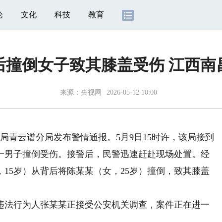
论
文化
科技
教育
后撞倒女子致其膝盖受伤 江西南
来源：
央视网
2026-05-12 10:00
安局青云谱分局发布警情通报。5月9日15时许，该局接到
一男子撞倒受伤。接警后，民警迅速赶赴现场处置。经
，15岁）从背后将陈某某（女，25岁）撞倒，致其膝盖
法行为人张某某正接受公安机关调查，案件正在进一