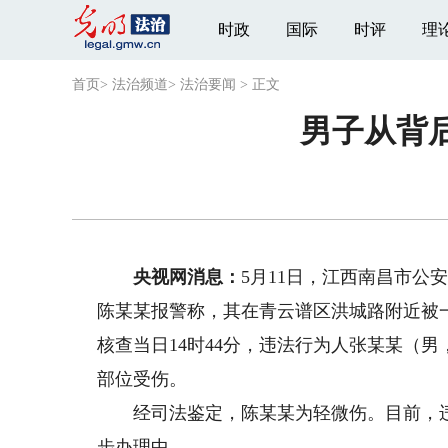
时政
国际
时评
理
首页
>
法治频道
>
法治要闻
>
正文
男子从背
央视网消息：
5月11日，江西南昌市公
陈某某报警称，其在青云谱区洪城路附近被
核查当日14时44分，违法行为人张某某（男
部位受伤。
经司法鉴定，陈某某为轻微伤。目前，违
步办理中。