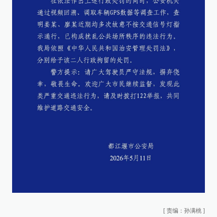
[
责编：孙满桃
]