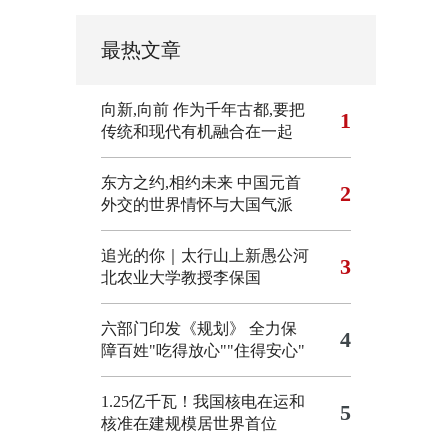
最热文章
向新,向前
作为千年古都,要把
1
传统和现代有机融合在一起
东方之约,相约未来 中国元首
2
外交的世界情怀与大国气派
追光的你｜太行山上新愚公河
3
北农业大学教授李保国
六部门印发《规划》 全力保
4
障百姓"吃得放心""住得安心"
1.25亿千瓦！我国核电在运和
5
核准在建规模居世界首位