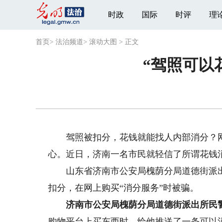
时政
国际
时评
理
首页
>
法治频道
>
滚动大图
>
正文
“驾照可以
驾照被扣分，花钱就能找人内部消分？网
心。近日，济南一名市民就轻信了所谓花钱
山东省济南市公安局槐荫分局道德街派出
扣分，在网上购买“消分服务”时被骗。
济南市公安局槐荫分局道德街派出所民
购物平台上买东西时，给他推送了一条可以