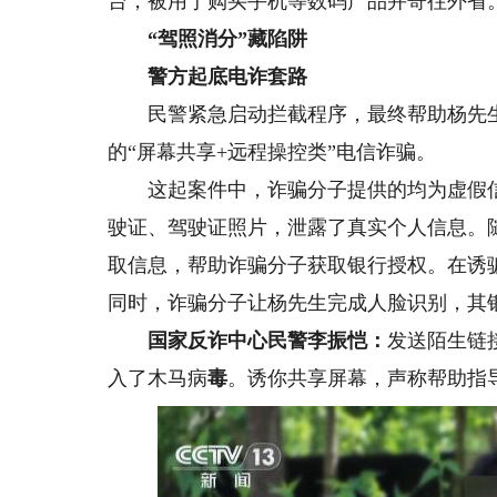
台，被用于购买手机等数码产品并寄往外省
“驾照消分”藏陷阱
警方起底电诈套路
民警紧急启动拦截程序，最终帮助杨先生挽
的“屏幕共享+远程操控类”电信诈骗。
这起案件中，诈骗分子提供的均为虚假信
驶证、驾驶证照片，泄露了真实个人信息。
取信息，帮助诈骗分子获取银行授权。在诱
同时，诈骗分子让杨先生完成人脸识别，其
国家反诈中心民警李振恺：
发送陌生链
入了木马病
毒
。诱你共享屏幕，声称帮助指