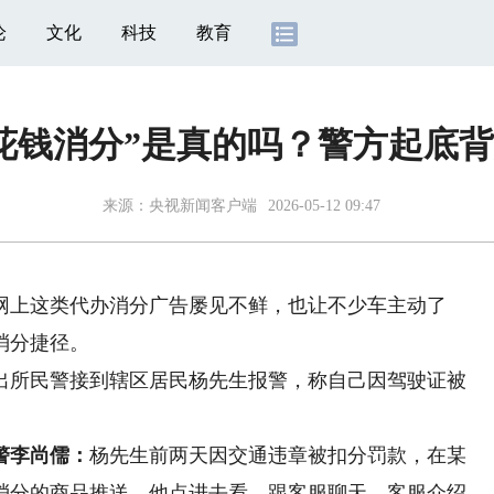
论
文化
科技
教育
花钱消分”是真的吗？警方起底
来源：
央视新闻客户端
2026-05-12 09:47
上这类代办消分广告屡见不鲜，也让不少车主动了
消分捷径。
所民警接到辖区居民杨先生报警，称自己因驾驶证被
警李尚儒：
杨先生前两天因交通违章被扣分罚款，在某
消分的商品推送，他点进去看，跟客服聊天。客服介绍