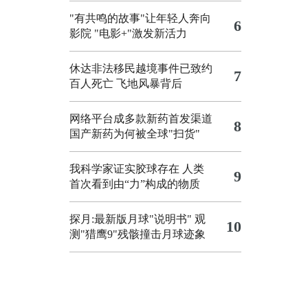
"有共鸣的故事"让年轻人奔向
6
影院
"电影+"激发新活力
休达非法移民越境事件已致约
7
百人死亡
飞地风暴背后
网络平台成多款新药首发渠道
8
国产新药为何被全球"扫货"
我科学家证实胶球存在 人类
9
首次看到由“力”构成的物质
探月:最新版月球"说明书"
观
10
测"猎鹰9"残骸撞击月球迹象