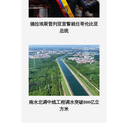
德拉埃斯普列亚宣誓就任哥伦比亚
总统
南水北调中线工程调水突破800亿立
方米