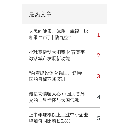
最热文章
人民的健康、体质、幸福一脉
1
相承
“宁可十防九空”
小球赛撬动大消费 体育赛事
2
激活城市发展新动能
“向着建设体育强国、健康中
3
国的目标不断迈进”
最是真情暖人心 中国元首外
4
交的世界情怀与大国气派
上半年规模以上工业中小企业
5
增加值同比增长5.8%