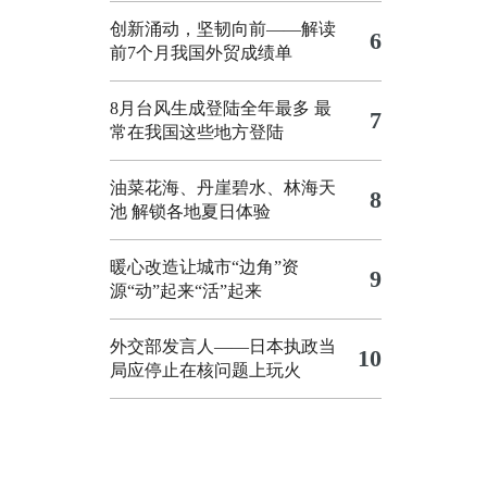
创新涌动，坚韧向前——解读
6
前7个月我国外贸成绩单
8月台风生成登陆全年最多 最
7
常在我国这些地方登陆
油菜花海、丹崖碧水、林海天
8
池 解锁各地夏日体验
暖心改造让城市“边角”资
9
源“动”起来“活”起来
外交部发言人——日本执政当
10
局应停止在核问题上玩火