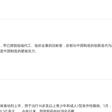
品，早已摆脱低端代工、低价走量的旧标签，折射出中国制造的创新迭代与
是中国制造的硬核实力。
体激动剂上市，用于治疗16岁及以上青少年和成人1型发作性睡病。5月
9.5亿美元……今年以来，我国新药的好消息不断。