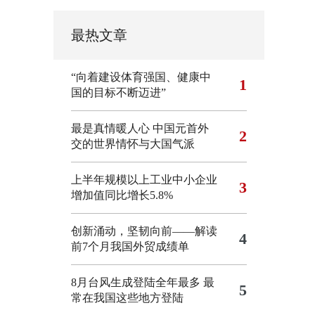
最热文章
“向着建设体育强国、健康中
1
国的目标不断迈进”
最是真情暖人心 中国元首外
2
交的世界情怀与大国气派
上半年规模以上工业中小企业
3
增加值同比增长5.8%
创新涌动，坚韧向前——解读
4
前7个月我国外贸成绩单
8月台风生成登陆全年最多 最
5
常在我国这些地方登陆