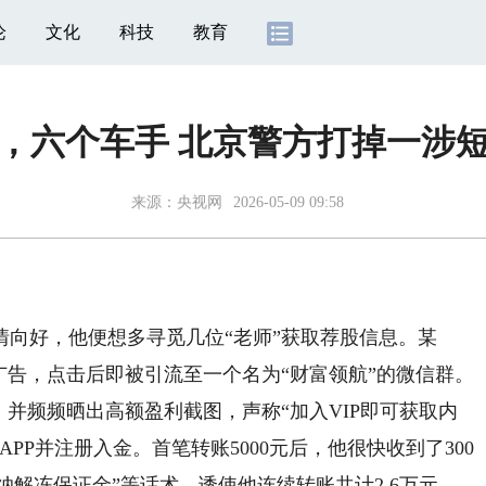
论
文化
科技
教育
，六个车手 北京警方打掉一涉
来源：
央视网
2026-05-09 09:58
好，他便想多寻觅几位“老师”获取荐股信息。某
广告，点击后即被引流至一个名为“财富领航”的微信群。
，并频频晒出高额盈利截图，声称“加入VIP即可获取内
PP并注册入金。首笔转账5000元后，他很快收到了300
缴纳解冻保证金”等话术，诱使他连续转账共计2.6万元，