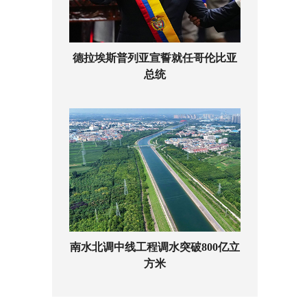
德拉埃斯普列亚宣誓就任哥伦比亚
总统
南水北调中线工程调水突破800亿立
方米