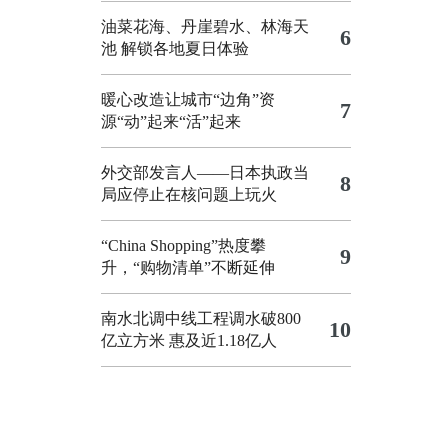
油菜花海、丹崖碧水、林海天
6
池 解锁各地夏日体验
暖心改造让城市“边角”资
7
源“动”起来“活”起来
外交部发言人——日本执政当
8
局应停止在核问题上玩火
“China Shopping”热度攀
9
升，“购物清单”不断延伸
南水北调中线工程调水破800
10
亿立方米 惠及近1.18亿人