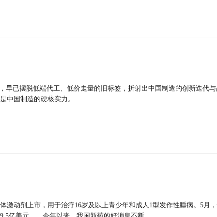
品，早已摆脱低端代工、低价走量的旧标签，折射出中国制造的创新迭代与
是中国制造的硬核实力。
体激动剂上市，用于治疗16岁及以上青少年和成人1型发作性睡病。5月
9.5亿美元……今年以来，我国新药的好消息不断。