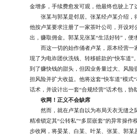
金增多，手续费愈发可观，他最终也驶上了这
张某与郭某是邻居。张某经卢某介绍，得知
他按卢某要求注册了一家茶叶公司，开设对
出，赚取佣金。郭某见张某“生活好转”，便
而这一切的始作俑者卢某，原本经营一家工
现了为电诈团伙洗钱、转移赃款的“快车道”
到了赚快钱的甜头，但因业务量过大、风险
担风险并扩大收益。他将这套“快车道”模式
话术，并设计出一套“合规经营”话术包，协
收网！正义不会缺席
然而，就在卢某自以为布局天衣无缝之际
精准锁定其“公转私”“多层嵌套”的异常操
步收网，将晏某、白某、叶某、张某、郭某