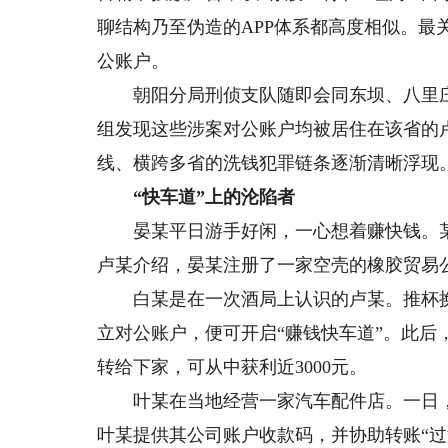
聊结构乃至伪造的APP体系都高度相似。最
公账户。
朝阳分局刑侦支队随即会同东坝、八里庄
组发现这些涉案对公账户均被居住在该省的
线、横跨多省的洗钱犯罪链条逐渐清晰浮现
“快车道”上的沦陷者
晏某平日游手好闲，一心想着赚快钱。某天
卢某介绍，晏某注册了一家空壳的橡胶贸易
白某是在一次酒局上认识的卢某。推杯换
立对公账户，便可开启“赚钱快车道”。此
转给下家，可从中获利近3000元。
叶某在当地经营一家汽车配件店。一日，
叶某提供其公司账户收款码，并协助转账“