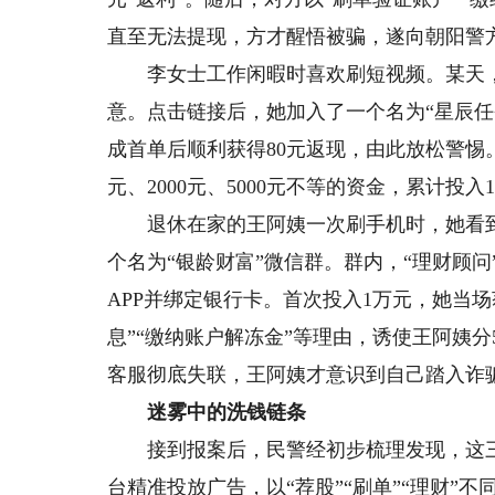
直至无法提现，方才醒悟被骗，遂向朝阳警
李女士工作闲暇时喜欢刷短视频。某天，一
意。点击链接后，她加入了一个名为“星辰任
成首单后顺利获得80元返现，由此放松警惕。
元、2000元、5000元不等的资金，累计投
退休在家的王阿姨一次刷手机时，她看到一
个名为“银龄财富”微信群。群内，“理财顾问
APP并绑定银行卡。首次投入1万元，她当场
息”“缴纳账户解冻金”等理由，诱使王阿姨分
客服彻底失联，王阿姨才意识到自己踏入诈
迷雾中的洗钱链条
接到报案后，民警经初步梳理发现，这三
台精准投放广告，以“荐股”“刷单”“理财