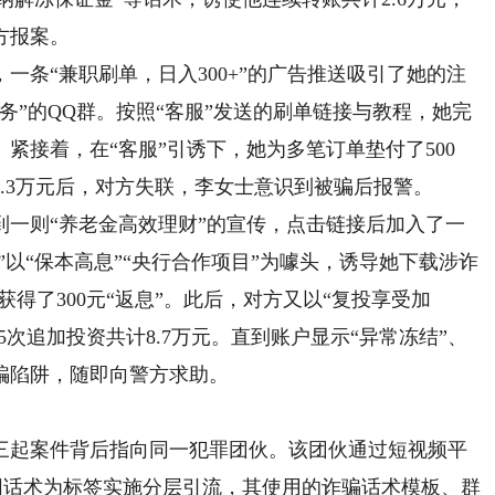
方报案。
条“兼职刷单，日入300+”的广告推送吸引了她的注
务”的QQ群。按照“客服”发送的刷单链接与教程，她完
紧接着，在“客服”引诱下，她为多笔订单垫付了500
入1.3万元后，对方失联，李女士意识到被骗后报警。
则“养老金高效理财”的宣传，点击链接后加入了一
”以“保本高息”“央行合作项目”为噱头，诱导她下载涉诈
获得了300元“返息”。此后，对方又以“复投享受加
5次追加投资共计8.7万元。直到账户显示“异常冻结”、
骗陷阱，随即向警方求助。
起案件背后指向同一犯罪团伙。该团伙通过短视频平
”不同话术为标签实施分层引流，其使用的诈骗话术模板、群