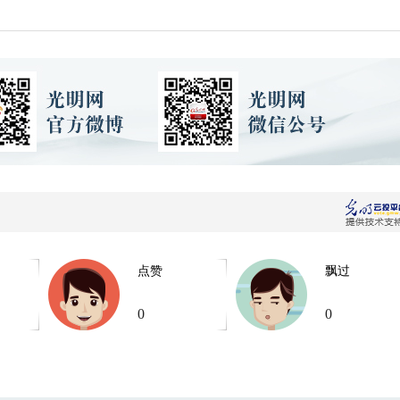
点赞
飘过
0
0