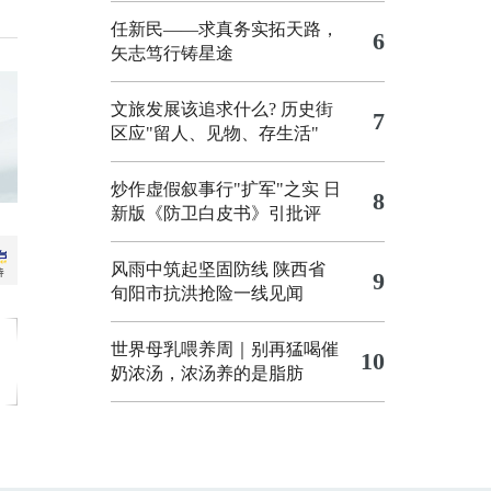
任新民——求真务实拓天路，
6
矢志笃行铸星途
文旅发展该追求什么?
历史街
7
区应"留人、见物、存生活"
炒作虚假叙事行"扩军"之实
日
8
新版《防卫白皮书》引批评
风雨中筑起坚固防线 陕西省
9
旬阳市抗洪抢险一线见闻
世界母乳喂养周｜别再猛喝催
10
奶浓汤，浓汤养的是脂肪