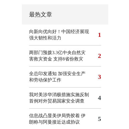
最热文章
向新向优向好！中国经济展现
1
强大韧性和活力
两部门预拨3.3亿中央自然灾
2
害救灾资金 支持8省份救灾
全总印发通知 加强安全生产
3
和劳动保护工作
我对美涉华消极措施实施反制
4
首例对外贸易国家安全调查
信息战凸显美伊局势胶着
伊
5
朗称与阿曼接近达成协议