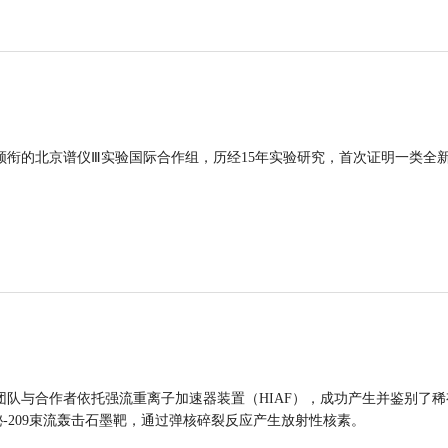
领衔的北京谱仪Ⅲ实验国际合作组，历经15年实验研究，首次证明一类全
团队与合作者依托强流重离子加速器装置（HIAF），成功产生并鉴别了稀
的铋-209束流轰击石墨靶，通过弹核碎裂反应产生放射性核素。