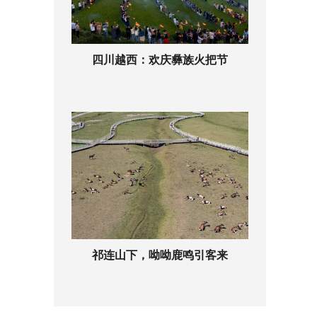
四川越西：欢庆彝族火把节
祁连山下，呦呦鹿鸣引客来