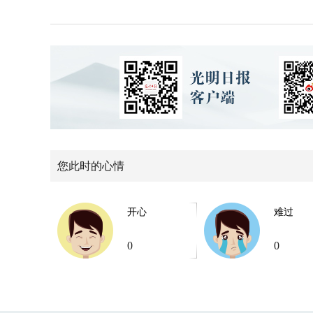
您此时的心情
开心
难过
0
0