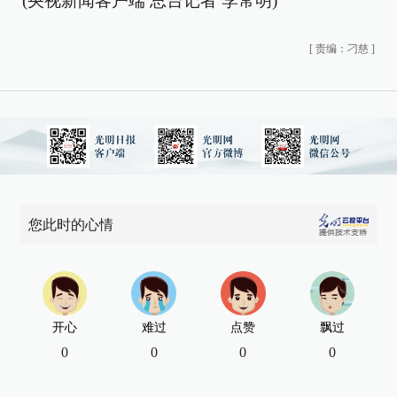
(央视新闻客户端 总台记者 李常明)
[
责编：刁慈
]
您此时的心情
开心
难过
点赞
飘过
0
0
0
0