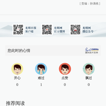
[
责编：孙满桃
]
您此时的心情
开心
难过
点赞
飘过
0
1
0
0
推荐阅读