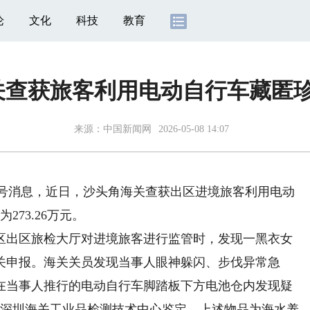
论
文化
科技
教育
查获旅客利用电动自行车藏匿珍珠
来源：
中国新闻网
2026-05-08 14:07
众号消息，近日，沙头角海关查获出区进境旅客利用电动
273.26万元。
出区旅检大厅对进境旅客进行监管时，发现一黑衣女
关申报。海关关员发现当事人眼神躲闪、步伐异常急
在当事人推行的电动自行车脚踏板下方电池仓内发现疑
后经深圳海关工业品检测技术中心鉴定，上述物品为海水养