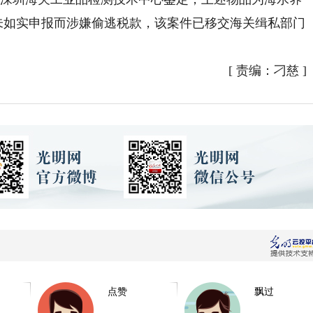
，因未如实申报而涉嫌偷逃税款，该案件已移交海关缉私部门
[
责编：刁慈
]
点赞
飘过