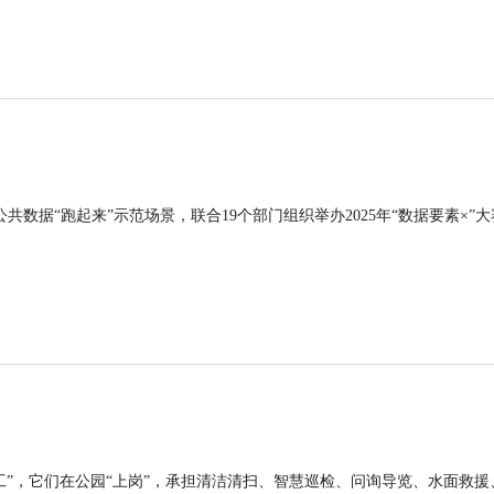
公共数据“跑起来”示范场景，联合19个部门组织举办2025年“数据要素×”大
工”，它们在公园“上岗”，承担清洁清扫、智慧巡检、问询导览、水面救援