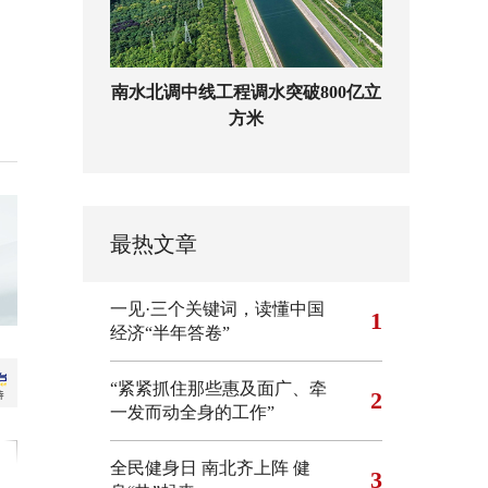
南水北调中线工程调水突破800亿立
方米
最热文章
一见·三个关键词，读懂中国
1
经济“半年答卷”
“紧紧抓住那些惠及面广、牵
2
一发而动全身的工作”
全民健身日 南北齐上阵 健
3