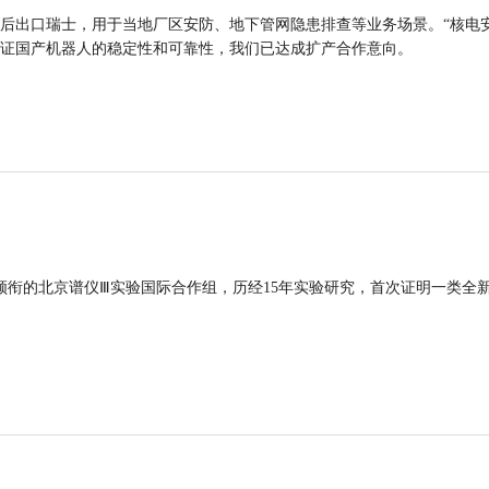
后出口瑞士，用于当地厂区安防、地下管网隐患排查等业务场景。“核电
证国产机器人的稳定性和可靠性，我们已达成扩产合作意向。
领衔的北京谱仪Ⅲ实验国际合作组，历经15年实验研究，首次证明一类全