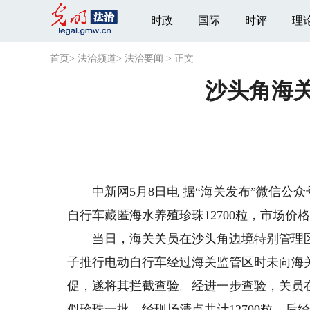
时政
国际
时评
理
首页
>
法治频道
>
法治要闻
>
正文
沙头角海关
中新网5月8日电 据“海关发布”微信公
自行车藏匿海水养殖珍珠12700粒，市场价格为
当日，海关关员在沙头角边境特别管理区
子推行电动自行车经过海关监管区时未向海
促，遂将其拦截查验。经进一步查验，关员
似珍珠一批，经现场清点共计12700粒。