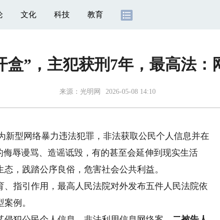
论
文化
科技
教育
开盒”，主犯获刑7年，最高法
来源：
光明网
2026-05-08 14:10
作为新型网络暴力违法犯罪，非法获取公民个人信息并在
的侮辱谩骂、造谣诋毁，有的甚至会延伸到现实生活
生态，践踏公序良俗，危害社会公共利益。
、指引作用，最高人民法院对外发布五件人民法院依
型案例。
侵犯公民个人信息、非法利用信息网络案，
二被告人