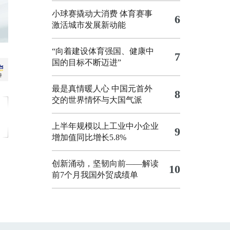
小球赛撬动大消费 体育赛事
6
激活城市发展新动能
“向着建设体育强国、健康中
7
国的目标不断迈进”
最是真情暖人心 中国元首外
8
交的世界情怀与大国气派
上半年规模以上工业中小企业
9
增加值同比增长5.8%
创新涌动，坚韧向前——解读
10
前7个月我国外贸成绩单