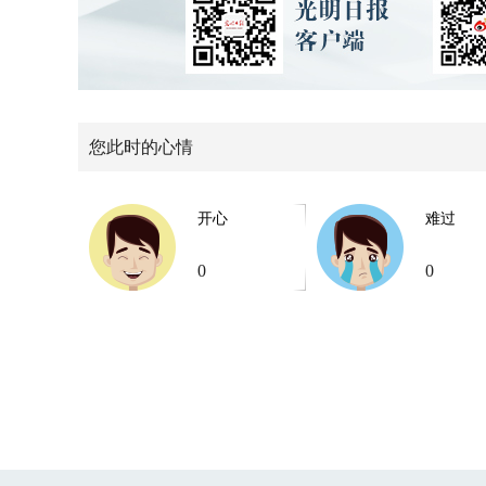
您此时的心情
开心
难过
0
0