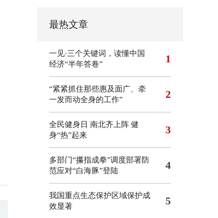
最热文章
一见·三个关键词，读懂中国
1
经济“半年答卷”
“紧紧抓住那些惠及面广、牵
2
一发而动全身的工作”
全民健身日 南北齐上阵 健
3
身“热”起来
多部门“攥指成拳”调度部署防
4
范应对“白海豚”登陆
我国重点生态保护区域保护成
5
效显著