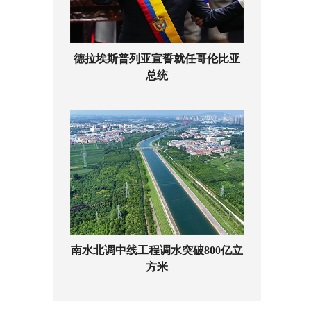
德拉埃斯普列亚宣誓就任哥伦比亚
总统
南水北调中线工程调水突破800亿立
方米