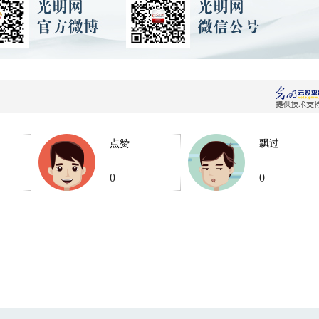
点赞
飘过
0
0