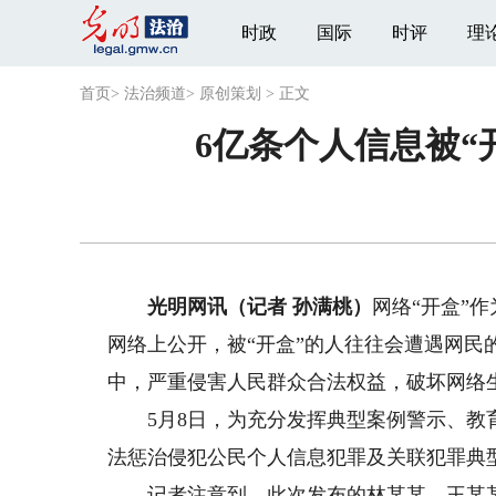
时政
国际
时评
理
首页
>
法治频道
>
原创策划
>
正文
6亿条个人信息被“
光明网讯（记者 孙满桃）
网络“开盒”
网络上公开，被“开盒”的人往往会遭遇网民
中，严重侵害人民群众合法权益，破坏网络
5月8日，为充分发挥典型案例警示、教育
法惩治侵犯公民个人信息犯罪及关联犯罪典
记者注意到，此次发布的林某某、王某某