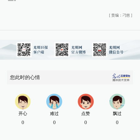
[
责编：刁慈
]
您此时的心情
开心
难过
点赞
飘过
0
0
0
0