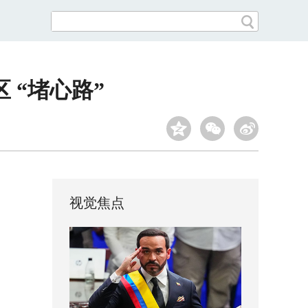
 “堵心路”
视觉焦点