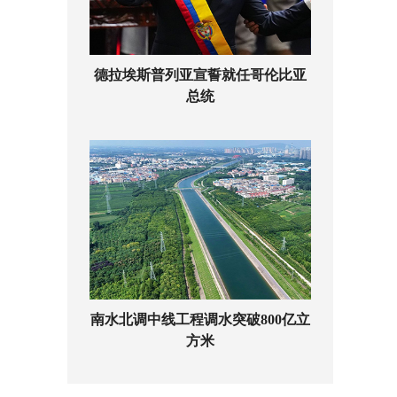
德拉埃斯普列亚宣誓就任哥伦比亚
总统
南水北调中线工程调水突破800亿立
方米