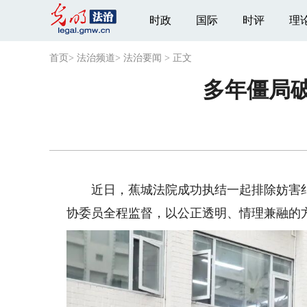
时政
国际
时评
理
首页
>
法治频道
>
法治要闻
>
正文
多年僵局破
近日，蕉城法院成功执结一起排除妨害纠
协委员全程监督，以公正透明、情理兼融的