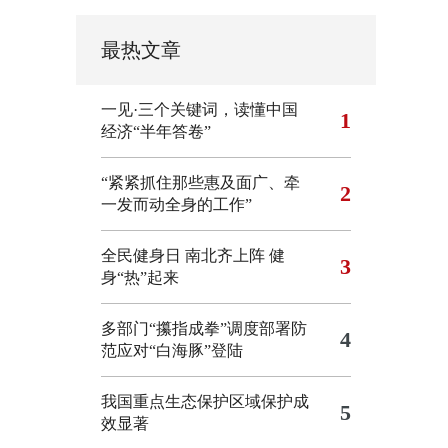
最热文章
一见·三个关键词，读懂中国
1
经济“半年答卷”
“紧紧抓住那些惠及面广、牵
2
一发而动全身的工作”
全民健身日 南北齐上阵 健
3
身“热”起来
多部门“攥指成拳”调度部署防
4
范应对“白海豚”登陆
我国重点生态保护区域保护成
5
效显著