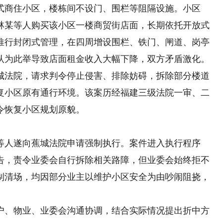
式商住小区，楼栋间不设门、围栏等阻隔设施。小区
林某等人购买该小区一楼商贸街店面，长期依托开放式
会推行封闭式管理，在四周增设围栏、铁门、闸道、岗亭
认为此举导致店面租金收入大幅下降，双方矛盾激化。
城法院，请求判令停止侵害、排除妨碍，拆除部分楼道
复小区原有通行环境。该案历经福建三级法院一审、二
令恢复小区规划原貌。
人遂向蕉城法院申请强制执行。案件进入执行程序
告，责令业委会自行拆除相关路障，但业委会始终拒不
制清场，均因部分业主以维护小区安全为由吵闹阻挠，
、物业、业委会沟通协调，结合实际情况提出折中方