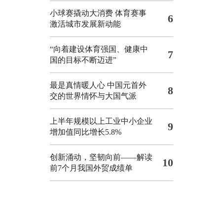
小球赛撬动大消费 体育赛事
6
激活城市发展新动能
“向着建设体育强国、健康中
7
国的目标不断迈进”
最是真情暖人心 中国元首外
8
交的世界情怀与大国气派
上半年规模以上工业中小企业
9
增加值同比增长5.8%
创新涌动，坚韧向前——解读
10
前7个月我国外贸成绩单