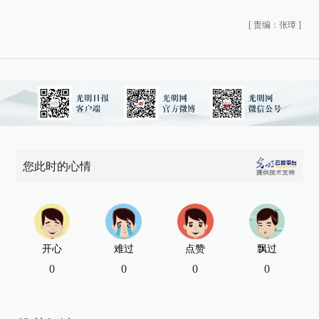
[
责编：张璋
]
您此时的心情
开心
难过
点赞
飘过
0
0
0
0