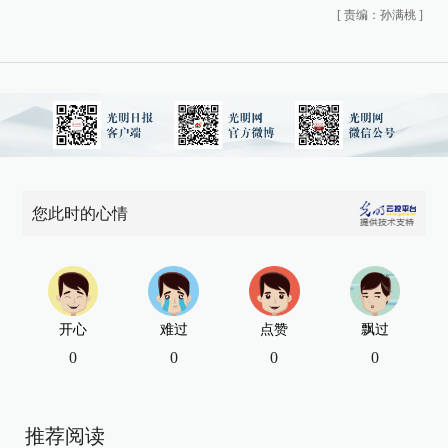
[
责编：孙满桃
]
您此时的心情
开心
难过
点赞
飘过
0
0
0
0
推荐阅读