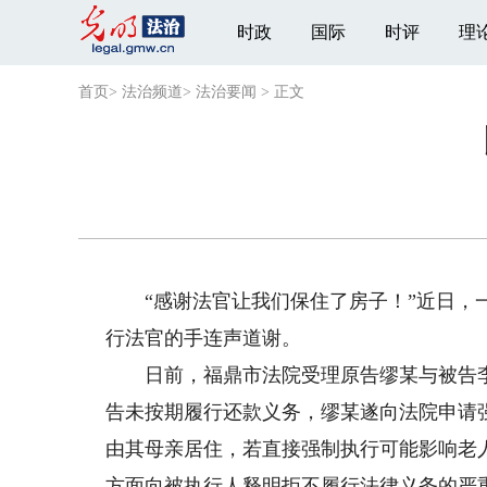
时政
国际
时评
理
首页
>
法治频道
>
法治要闻
>
正文
“感谢法官让我们保住了房子！”近日，一
行法官的手连声道谢。
日前，福鼎市法院受理原告缪某与被告李
告未按期履行还款义务，缪某遂向法院申请
由其母亲居住，若直接强制执行可能影响老
方面向被执行人释明拒不履行法律义务的严