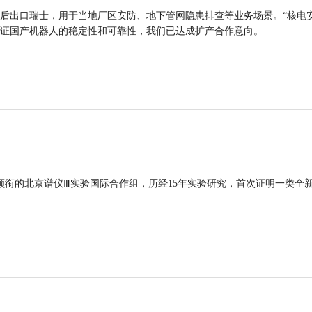
后出口瑞士，用于当地厂区安防、地下管网隐患排查等业务场景。“核电
证国产机器人的稳定性和可靠性，我们已达成扩产合作意向。
领衔的北京谱仪Ⅲ实验国际合作组，历经15年实验研究，首次证明一类全