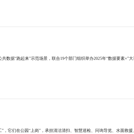
公共数据“跑起来”示范场景，联合19个部门组织举办2025年“数据要素×”大
工”，它们在公园“上岗”，承担清洁清扫、智慧巡检、问询导览、水面救援