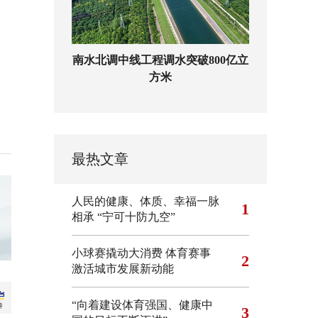
南水北调中线工程调水突破800亿立
方米
最热文章
人民的健康、体质、幸福一脉
1
相承
“宁可十防九空”
小球赛撬动大消费 体育赛事
2
激活城市发展新动能
“向着建设体育强国、健康中
3