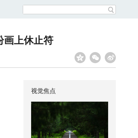
纷画上休止符
视觉焦点