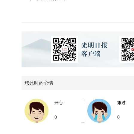
您此时的心情
开心
难过
0
0