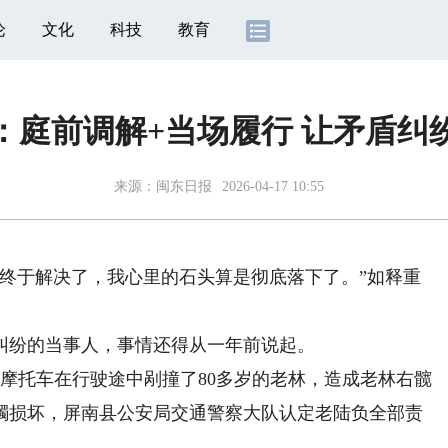
论
文化
科技
教育
：庭前调解+当场履行 让矛盾纠
来源：
闽东日报
2026-04-17 10:55
于解决了，我心里的石头算是彻底落下了。”如释重
纷的当事人，事情还得从一年前说起。
轮摩托车在行驶途中剐撞了80多岁的老林，造成老林右髋
镯损坏，屏南县公安局交通警察大队认定老陆负全部责