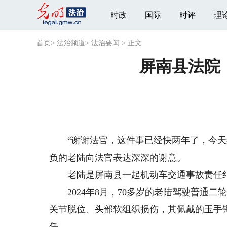
时政
国际
时评
理
首页
>
法治频道
>
法治要闻
>
正文
屏南县法院
“谢谢法官，这件事已经快两年了，今天终
负的老陆向法官表达深深的谢意。
老陆是屏南县一起机动车交通事故责任纠
2024年8月，70多岁的老陆驾驶普通二
关节脱位、头部软组织损伤，其佩戴的玉手
任。