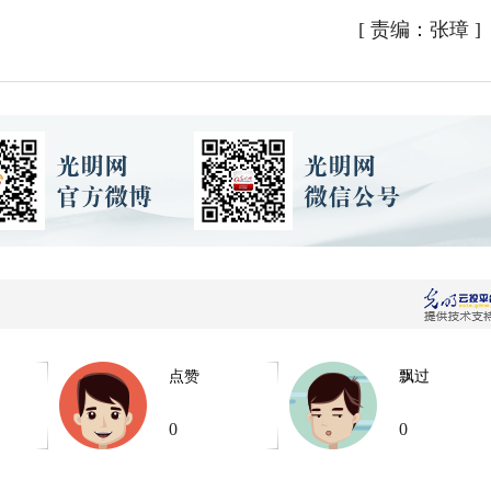
[
责编：张璋
]
点赞
飘过
0
0