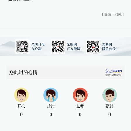
[
责编：刁慈
]
您此时的心情
开心
难过
点赞
飘过
0
0
0
0