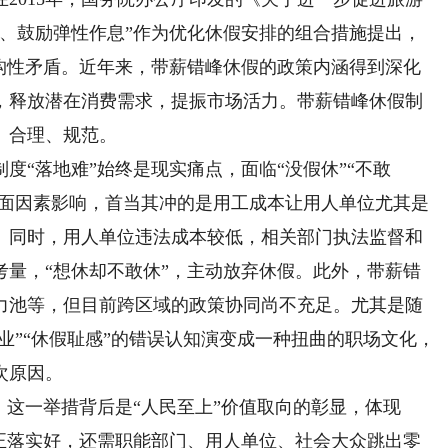
假、鼓励弹性作息”作为优化休假安排的组合措施提出，
结构性矛盾。近年来，带薪错峰休假的政策内涵得到深化
，释放潜在消费需求，提振市场活力。带薪错峰休假制
、合理、规范。
“落地难”始终是现实痛点，面临“没假休”“不敢
方面因素影响，首当其冲的是用工成本让用人单位尤其是
。同时，用人单位违法成本较低，相关部门执法监督和
考量，“想休却不敢休”，主动放弃休假。此外，带薪错
力池等，但目前跨区域的政策协同尚不充足。尤其是随
敬业”“休假耻感”的错误认知演变成一种扭曲的职场文化，
次原因。
这一举措背后是“人民至上”价值取向的彰显，体现
真正落实好，还需职能部门、用人单位、社会大众跳出零