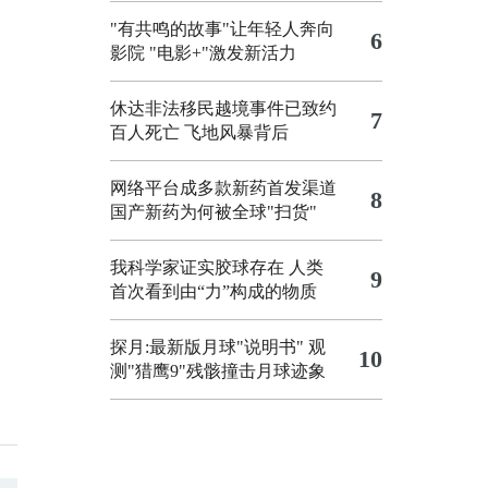
"有共鸣的故事"让年轻人奔向
6
影院
"电影+"激发新活力
休达非法移民越境事件已致约
7
百人死亡
飞地风暴背后
网络平台成多款新药首发渠道
8
国产新药为何被全球"扫货"
我科学家证实胶球存在 人类
9
首次看到由“力”构成的物质
探月:最新版月球"说明书"
观
10
测"猎鹰9"残骸撞击月球迹象