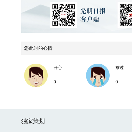
您此时的心情
开心
难过
0
0
独家策划