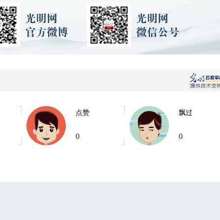
点赞
飘过
0
0