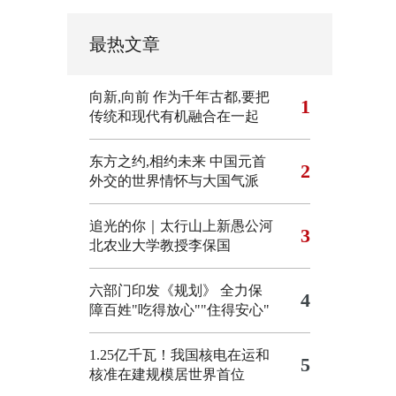
最热文章
向新,向前
作为千年古都,要把
1
传统和现代有机融合在一起
东方之约,相约未来 中国元首
2
外交的世界情怀与大国气派
追光的你｜太行山上新愚公河
3
北农业大学教授李保国
六部门印发《规划》 全力保
4
障百姓"吃得放心""住得安心"
1.25亿千瓦！我国核电在运和
5
核准在建规模居世界首位