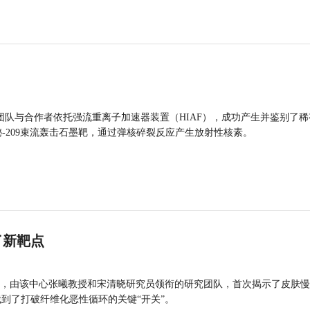
团队与合作者依托强流重离子加速器装置（HIAF），成功产生并鉴别了稀
的铋-209束流轰击石墨靶，通过弹核碎裂反应产生放射性核素。
了新靶点
，由该中心张曦教授和宋清晓研究员领衔的研究团队，首次揭示了皮肤慢
找到了打破纤维化恶性循环的关键“开关”。