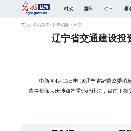
时政
国际
时评
理
首页
>
法治频道
>
反腐倡廉
>
正文
辽宁省交通建设投
中新网4月13日电 据辽宁省纪委监委消
董事长徐大庆涉嫌严重违纪违法，目前正接