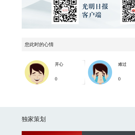
您此时的心情
开心
难过
0
0
独家策划