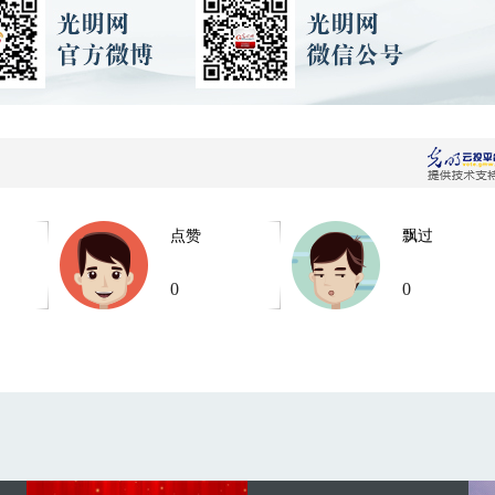
点赞
飘过
0
0