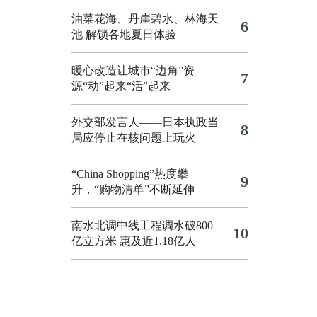
油菜花海、丹崖碧水、林海天
6
池 解锁各地夏日体验
暖心改造让城市“边角”资
7
源“动”起来“活”起来
外交部发言人——日本执政当
8
局应停止在核问题上玩火
“China Shopping”热度攀
9
升，“购物清单”不断延伸
南水北调中线工程调水破800
10
亿立方米 惠及近1.18亿人