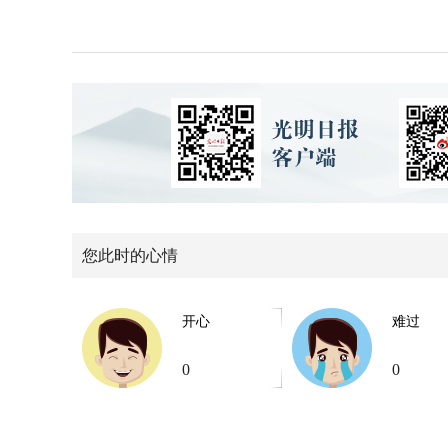
您此时的心情
开心
难过
0
0