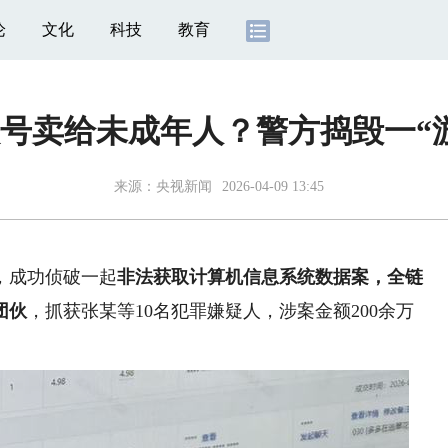
论
文化
科技
教育
号卖给未成年人？警方捣毁一“
来源：
央视新闻
2026-04-09 13:45
，成功侦破一起
非法获取计算机信息系统数据案，全链
团伙
，抓获张某等10名犯罪嫌疑人，涉案金额200余万