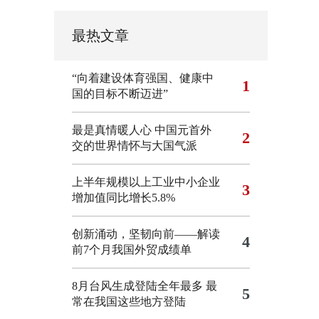
最热文章
“向着建设体育强国、健康中
1
国的目标不断迈进”
最是真情暖人心 中国元首外
2
交的世界情怀与大国气派
上半年规模以上工业中小企业
3
增加值同比增长5.8%
创新涌动，坚韧向前——解读
4
前7个月我国外贸成绩单
8月台风生成登陆全年最多 最
5
常在我国这些地方登陆