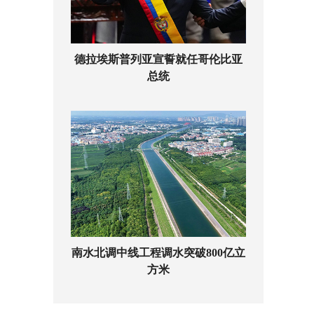
德拉埃斯普列亚宣誓就任哥伦比亚
总统
南水北调中线工程调水突破800亿立
方米