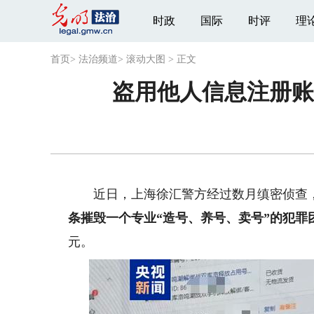
时政
国际
时评
理
首页
>
法治频道
>
滚动大图
>
正文
盗用他人信息注册账
近日，上海徐汇警方经过数月缜密侦查
条摧毁一个专业“造号、养号、卖号”的犯罪
元。