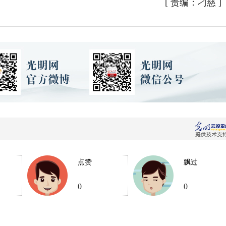
[
责编：刁慈
]
点赞
飘过
0
0