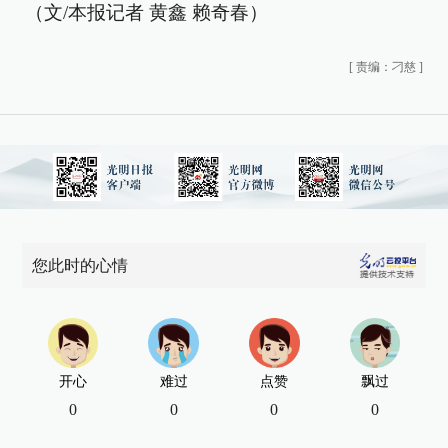
（文/本报记者 黄鑫 赖奇春）
[
责编：刁慈
]
您此时的心情
开心
难过
点赞
飘过
0
0
0
0