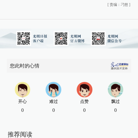
[
责编：刁慈
]
您此时的心情
开心
难过
点赞
飘过
0
0
0
0
推荐阅读