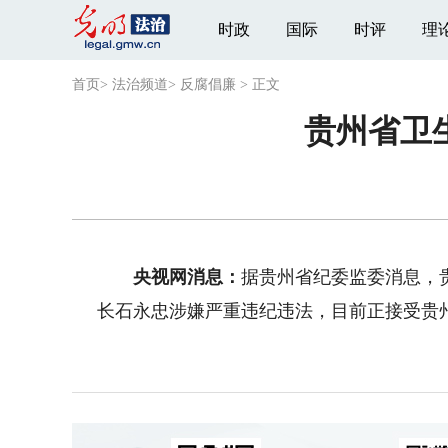
时政
国际
时评
理
首页
>
法治频道
>
反腐倡廉
>
正文
贵州省卫
央视网消息：
据贵州省纪委监委消息，
长石永忠涉嫌严重违纪违法，目前正接受贵