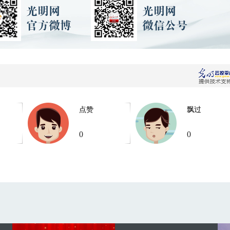
点赞
飘过
0
0