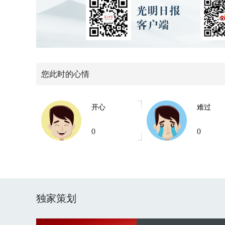
您此时的心情
开心
难过
0
0
独家策划