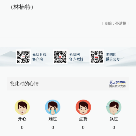
（林楠特）
[
责编：孙满桃
]
您此时的心情
开心
难过
点赞
飘过
0
0
0
0