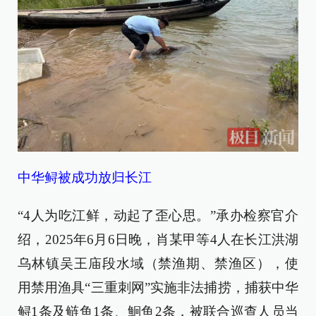
中华鲟被成功放归长江
“4人为吃江鲜，动起了歪心思。”承办检察官介
绍，2025年6月6日晚，肖某甲等4人在长江洪湖
乌林镇吴王庙段水域（禁渔期、禁渔区），使
用禁用渔具“三重刺网”实施非法捕捞，捕获中华
鲟1条及鲢鱼1条、鮰鱼2条，被联合巡查人员当