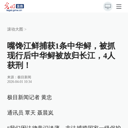
滚动大图
>
嘴馋江鲜捕获1条中华鲟，被抓
现行后中华鲟被放归长江，4人
获刑！
来源：
极目新闻
2026-04-01 10:34
极目新闻记者 黄忠
通讯员 覃天 聂晨岚