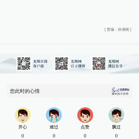
[
责编：孙满桃
]
您此时的心情
开心
难过
点赞
飘过
0
0
0
0