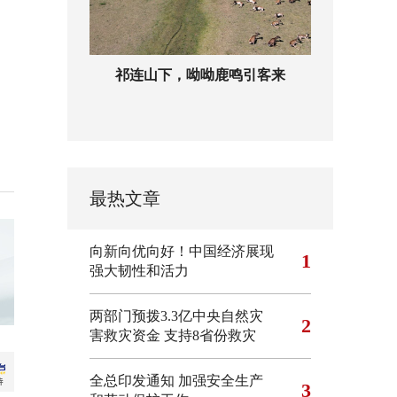
祁连山下，呦呦鹿鸣引客来
最热文章
向新向优向好！中国经济展现
1
强大韧性和活力
两部门预拨3.3亿中央自然灾
2
害救灾资金 支持8省份救灾
全总印发通知 加强安全生产
3