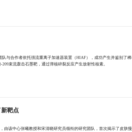
团队与合作者依托强流重离子加速器装置（HIAF），成功产生并鉴别了稀
的铋-209束流轰击石墨靶，通过弹核碎裂反应产生放射性核素。
了新靶点
，由该中心张曦教授和宋清晓研究员领衔的研究团队，首次揭示了皮肤慢