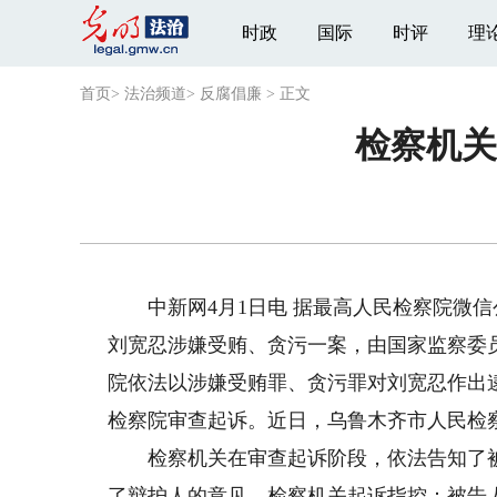
时政
国际
时评
理
首页
>
法治频道
>
反腐倡廉
>
正文
检察机关
中新网4月1日电 据最高人民检察院微信
刘宽忍涉嫌受贿、贪污一案，由国家监察委
院依法以涉嫌受贿罪、贪污罪对刘宽忍作出
检察院审查起诉。近日，乌鲁木齐市人民检
检察机关在审查起诉阶段，依法告知了被
了辩护人的意见。检察机关起诉指控：被告