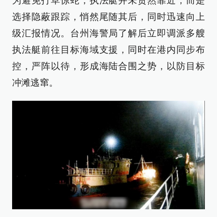
为避免打草惊蛇，执法艇并未贸然靠近，而是
选择隐蔽跟踪，悄然尾随其后，同时迅速向上
级汇报情况。台州海警局了解后立即调派多艘
执法艇前往目标海域支援，同时在港内同步布
控，严阵以待，形成海陆合围之势，以防目标
冲滩逃窜。