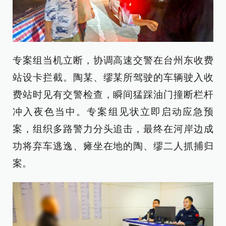
专案组当机立断，协调高速交警在台州东收费
站设卡拦截。陶某、缪某所驾驶的车辆驶入收
费站时见有交警检查，瞬间猛踩油门撞断栏杆
冲入夜色当中。专案组见状立即启动应急预
案，组织多路警力分头追击，最终在河岸边成
功将弃车逃逸、瘫坐在地的陶、缪二人抓捕归
案。