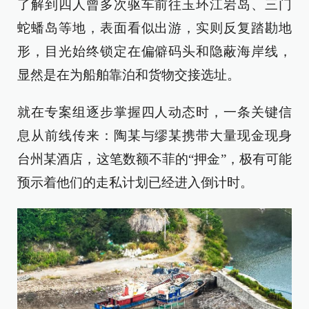
了解到四人曾多次驱车前往玉环江岩岛、三门
蛇蟠岛等地，表面看似出游，实则反复踏勘地
形，目光始终锁定在偏僻码头和隐蔽海岸线，
显然是在为船舶靠泊和货物交接选址。
就在专案组逐步掌握四人动态时，一条关键信
息从前线传来：陶某与缪某携带大量现金现身
台州某酒店，这笔数额不菲的“押金”，极有可能
预示着他们的走私计划已经进入倒计时。