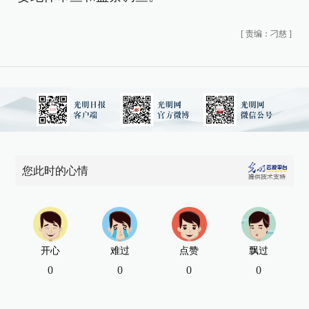
[
责编：刁慈
]
您此时的心情
开心
难过
点赞
飘过
0
0
0
0