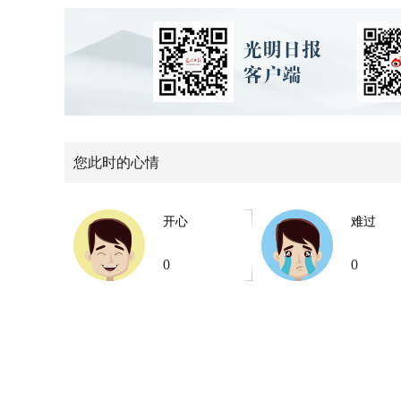
您此时的心情
开心
难过
0
0