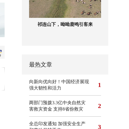
祁连山下，呦呦鹿鸣引客来
最热文章
向新向优向好！中国经济展现
1
强大韧性和活力
两部门预拨3.3亿中央自然灾
2
害救灾资金 支持8省份救灾
全总印发通知 加强安全生产
3