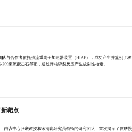
团队与合作者依托强流重离子加速器装置（HIAF），成功产生并鉴别了稀
的铋-209束流轰击石墨靶，通过弹核碎裂反应产生放射性核素。
了新靶点
，由该中心张曦教授和宋清晓研究员领衔的研究团队，首次揭示了皮肤慢