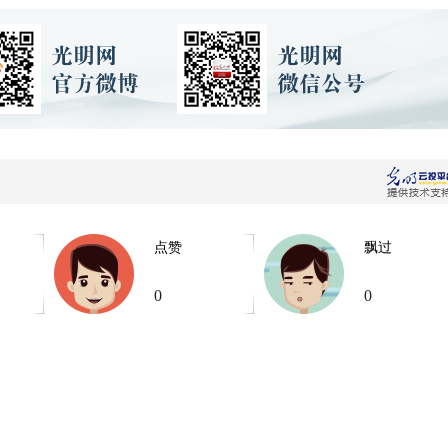
点赞
飘过
0
0