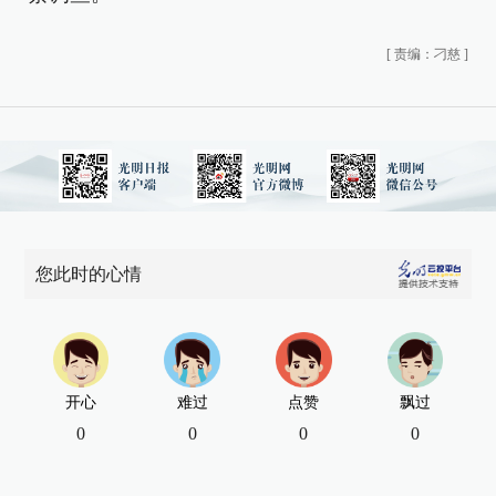
[
责编：刁慈
]
您此时的心情
开心
难过
点赞
飘过
0
0
0
0