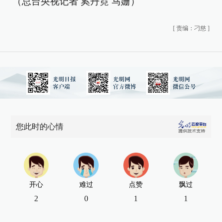
（总台央视记者 奚丹霓 马姗）
[
责编：刁慈
]
您此时的心情
开心
难过
点赞
飘过
2
0
1
1