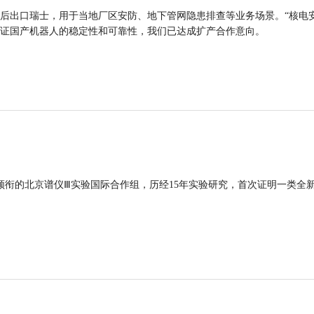
后出口瑞士，用于当地厂区安防、地下管网隐患排查等业务场景。“核电
证国产机器人的稳定性和可靠性，我们已达成扩产合作意向。
领衔的北京谱仪Ⅲ实验国际合作组，历经15年实验研究，首次证明一类全