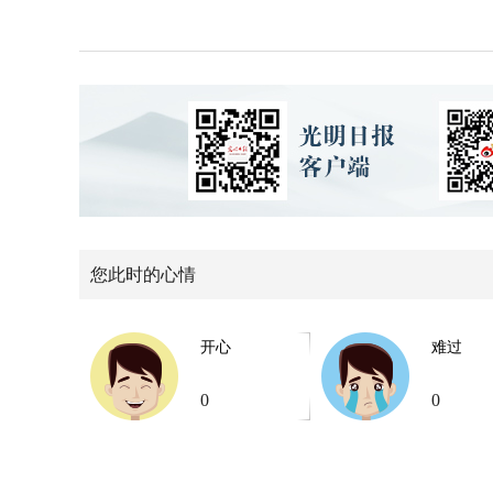
您此时的心情
开心
难过
0
0