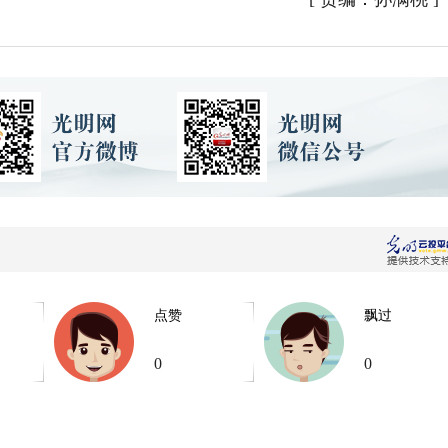
点赞
飘过
0
0