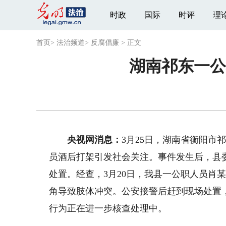
时政
国际
时评
理
首页
>
法治频道
>
反腐倡廉
>
正文
湖南祁东一公
央视网消息：
3月25日，湖南省衡阳
员酒后打架引发社会关注。事件发生后，县
处置。经查，3月20日，我县一公职人员肖
角导致肢体冲突。公安接警后赶到现场处置
行为正在进一步核查处理中。