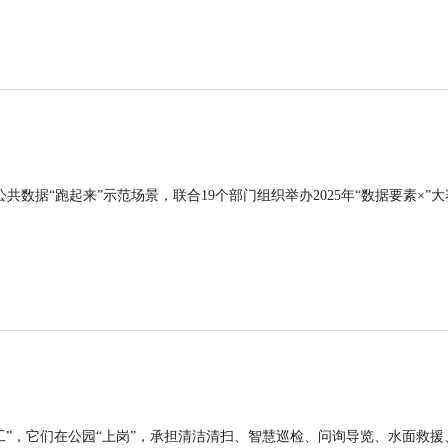
公共数据“跑起来”示范场景，联合19个部门组织举办2025年“数据要素×”大
工”，它们在公园“上岗”，承担清洁清扫、智慧巡检、问询导览、水面救援