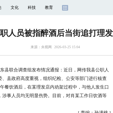
论
文化
科技
教育
职人员被指醉酒后当街追打理发
来源：
央视网
2026-03-25 15:04
市祁东县联合调查组发布情况通报：近日，网传我县公职人
委、县政府高度重视，组织纪检、公安等部门进行核查
某午餐饮酒后，在某理发店内劝架过程中，与他人发生口
，涉事人员均无明显伤势。目前，对肖某工作日饮酒等
[
责编：孙满桃
]