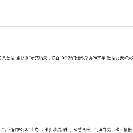
公共数据“跑起来”示范场景，联合19个部门组织举办2025年“数据要素×”大
工”，它们在公园“上岗”，承担清洁清扫、智慧巡检、问询导览、水面救援