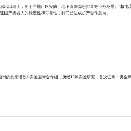
后出口瑞士，用于当地厂区安防、地下管网隐患排查等业务场景。“核电
证国产机器人的稳定性和可靠性，我们已达成扩产合作意向。
领衔的北京谱仪Ⅲ实验国际合作组，历经15年实验研究，首次证明一类全