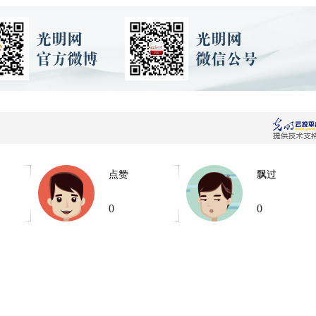
点赞
飘过
0
0