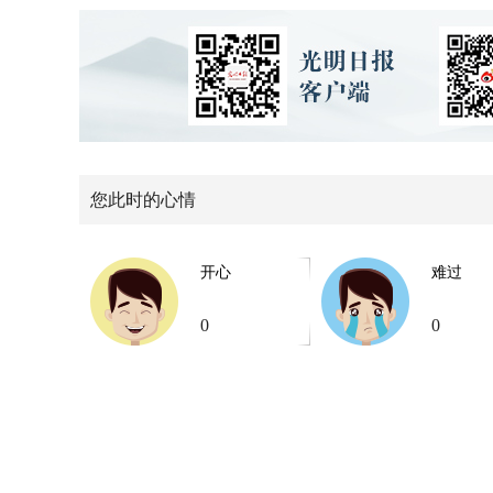
您此时的心情
开心
难过
0
0