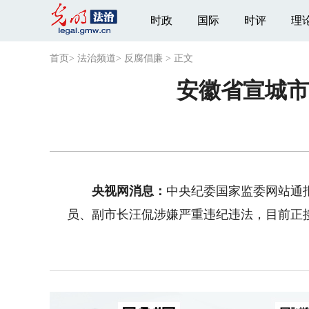
时政
国际
时评
理
首页
>
法治频道
>
反腐倡廉
>
正文
安徽省宣城市
央视网消息：
中央纪委国家监委网站通
员、副市长汪侃涉嫌严重违纪违法，目前正