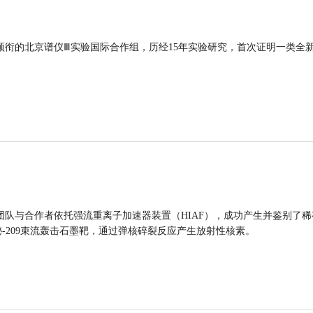
领衔的北京谱仪Ⅲ实验国际合作组，历经15年实验研究，首次证明一类全
团队与合作者依托强流重离子加速器装置（HIAF），成功产生并鉴别了稀
的铋-209束流轰击石墨靶，通过弹核碎裂反应产生放射性核素。