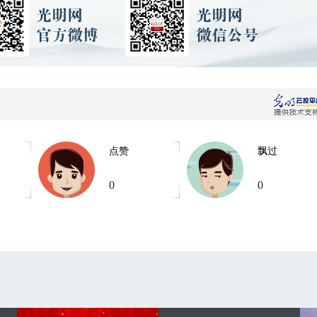
点赞
飘过
0
0