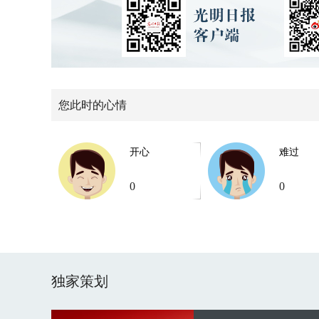
您此时的心情
开心
难过
0
0
独家策划