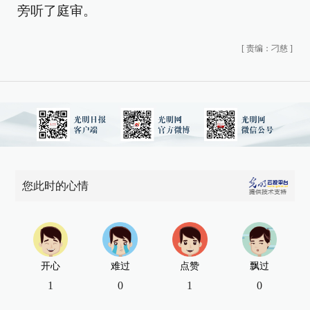
旁听了庭审。
[
责编：刁慈
]
您此时的心情
开心
难过
点赞
飘过
1
0
1
0