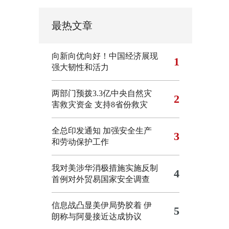
最热文章
向新向优向好！中国经济展现
1
强大韧性和活力
两部门预拨3.3亿中央自然灾
2
害救灾资金 支持8省份救灾
全总印发通知 加强安全生产
3
和劳动保护工作
我对美涉华消极措施实施反制
4
首例对外贸易国家安全调查
信息战凸显美伊局势胶着
伊
5
朗称与阿曼接近达成协议