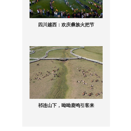
四川越西：欢庆彝族火把节
祁连山下，呦呦鹿鸣引客来