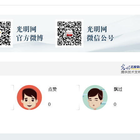
点赞
飘过
0
0