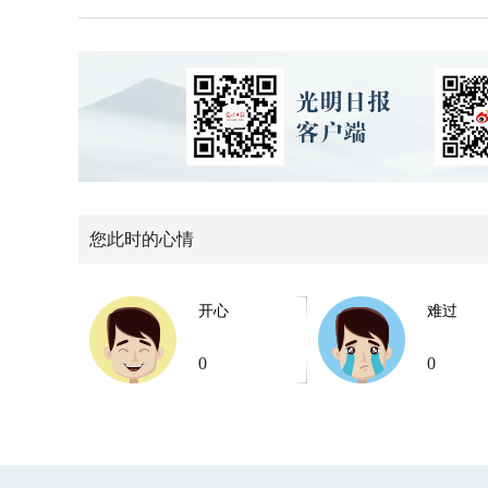
您此时的心情
开心
难过
0
0