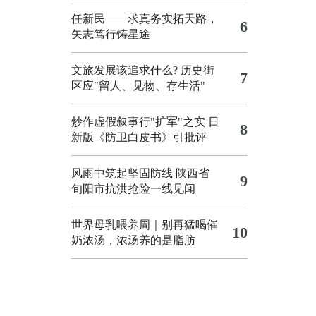
任新民——求真务实拓天路，
6
矢志笃行铸星途
文旅发展该追求什么?
历史街
7
区应"留人、见物、存生活"
炒作虚假叙事行"扩军"之实
日
8
新版《防卫白皮书》引批评
风雨中筑起坚固防线 陕西省
9
旬阳市抗洪抢险一线见闻
世界母乳喂养周｜别再猛喝催
10
奶浓汤，浓汤养的是脂肪