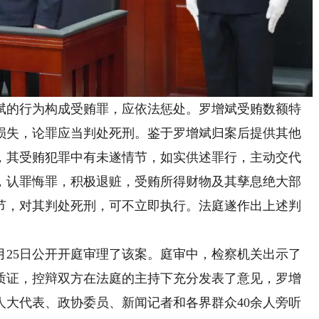
的行为构成受贿罪，应依法惩处。罗增斌受贿数额特
损失，论罪应当判处死刑。鉴于罗增斌归案后提供其他
，其受贿犯罪中有未遂情节，如实供述罪行，主动交代
，认罪悔罪，积极退赃，受贿所得财物及其孳息绝大部
节，对其判处死刑，可不立即执行。法庭遂作出上述判
月25日公开开庭审理了该案。庭审中，检察机关出示了
质证，控辩双方在法庭的主持下充分发表了意见，罗增
人大代表、政协委员、新闻记者和各界群众40余人旁听