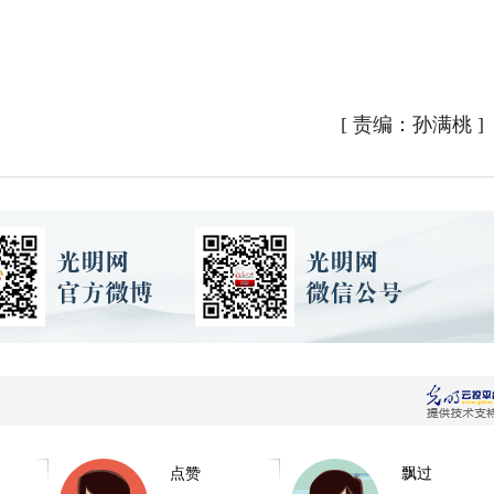
[
责编：孙满桃
]
点赞
飘过