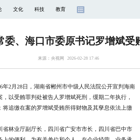
论
文化
科技
教育
常委、海口市委原书记罗增斌受
来源：
央视网
2026-02-28 17:46
26年2月28日，湖南省郴州市中级人民法院公开宣判海南
案，以受贿罪判处被告人罗增斌死刑，缓期二年执行，
；将追缴在案的罗增斌受贿所得财物及其孳息依法上缴
省林业厅副厅长，四川省广安市市长，四川省巴中市
务上的便利，为有关单位和个人，在企业经营、业务承