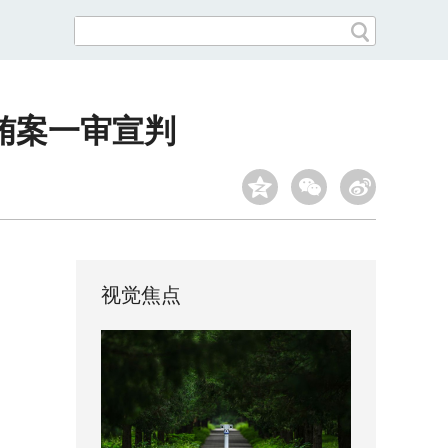
贿案一审宣判
视觉焦点