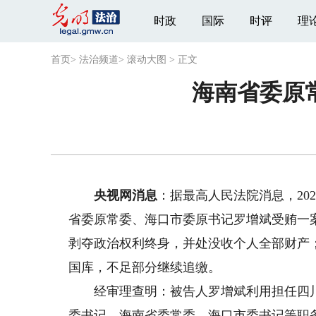
时政
国际
时评
理
首页
>
法治频道
>
滚动大图
>
正文
海南省委原
央视网消息
：据最高人民法院消息，20
省委原常委、海口市委原书记罗增斌受贿一
剥夺政治权利终身，并处没收个人全部财产
国库，不足部分继续追缴。
经审理查明：被告人罗增斌利用担任四川
委书记，海南省委常委、海口市委书记等职