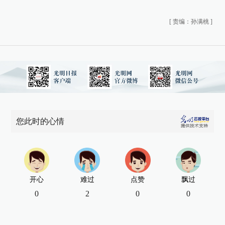
[
责编：孙满桃
]
您此时的心情
开心
难过
点赞
飘过
0
2
0
0