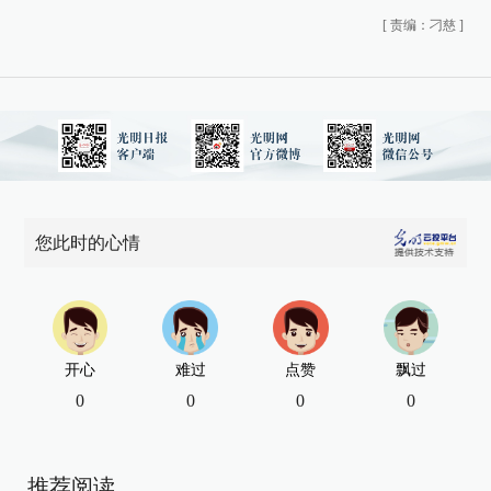
[
责编：刁慈
]
您此时的心情
开心
难过
点赞
飘过
0
0
0
0
推荐阅读