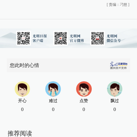
[
责编：刁慈
]
您此时的心情
开心
难过
点赞
飘过
0
0
0
0
推荐阅读