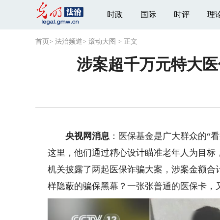
时政
国际
时评
理
首页
>
法治频道
>
滚动大图
>
正文
涉案超千万元特大医
央视网消息
：医保基金是广大群众的“看
这里，他们通过精心设计瞄准老年人为目标
机关披露了两起医保诈骗大案，涉案金额合
样隐蔽的骗保黑幕？一张张普通的医保卡，