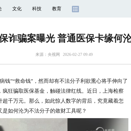
论
文化
科技
教育
保诈骗案曝光 普通医保卡缘何沦
来源：
央视网
2026-02-27 09:49
病钱”“救命钱”，然而却有不法分子利欲熏心将手伸向了
，疯狂骗取医保基金，触碰法律红线。近日，上海检察
计超千万元。那么，如此惊人数字的背后，究竟藏着怎
又是如何沦为不法分子的敛财工具呢？