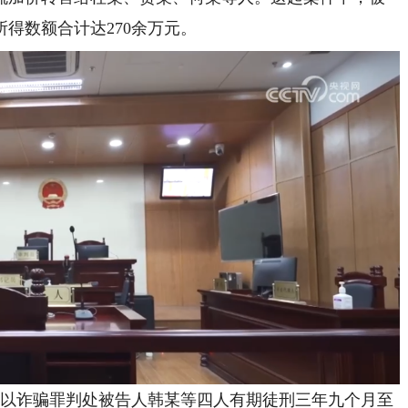
得数额合计达270余万元。
审以诈骗罪判处被告人韩某等四人有期徒刑三年九个月至