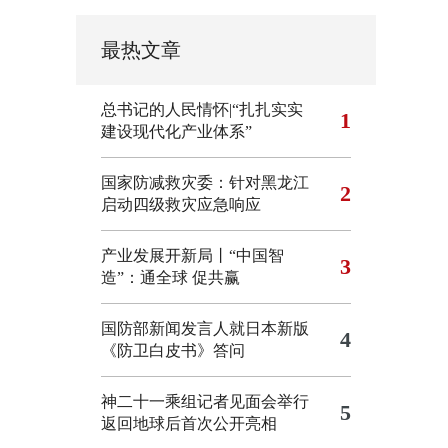
最热文章
总书记的人民情怀|“扎扎实实
1
建设现代化产业体系”
国家防减救灾委：针对黑龙江
2
启动四级救灾应急响应
产业发展开新局丨“中国智
3
造”：通全球 促共赢
国防部新闻发言人就日本新版
4
《防卫白皮书》答问
神二十一乘组记者见面会举行
5
返回地球后首次公开亮相