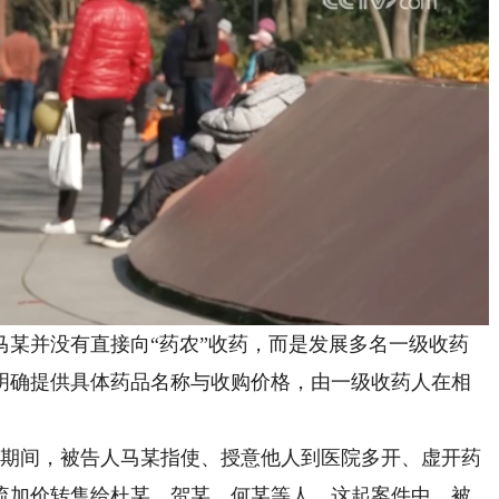
并没有直接向“药农”收药，而是发展多名一级收药
明确提供具体药品名称与收购价格，由一级收药人在相
9月期间，被告人马某指使、授意他人到医院多开、虚开药
流加价转售给杜某、贺某、何某等人。这起案件中，被