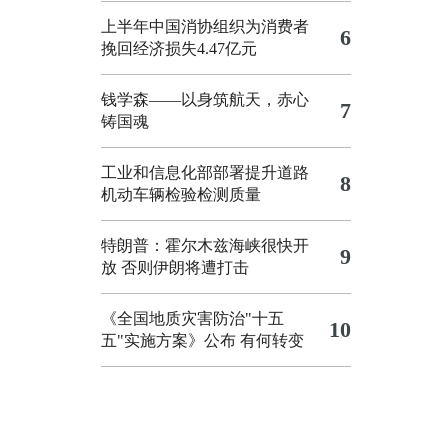
上半年中国消协组织为消费者
6
挽回经济损失4.47亿元
钱学森——以身筑航天，赤心
7
铸国魂
工业和信息化部部署提升道路
8
机动车辆检验检测质量
特朗普：霍尔木兹海峡很快开
9
放 否则伊朗将遭打击
《全国地质灾害防治"十五
10
五"实施方案》公布 有何转变